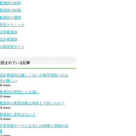
看護師の給料
看護師の転職
看護師の退職
美容クリニック
訪問看護師
認定看護師
転職支援サイト
近読まれている記事
認定看護師は難しくないが教育課程への入
学が難しい
39 views
看護師の学歴による違い
19 views
看護師の夜勤回数は何回まで良いのか？
18 views
看護師に定年はない？
15 views
災害支援ナースになるには研修と登録が必
要
13 views