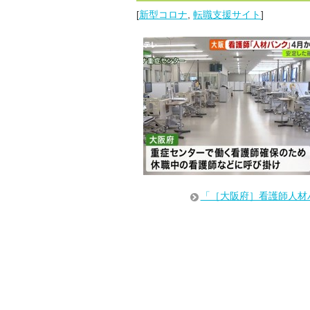
[
新型コロナ
,
転職支援サイト
]
「［大阪府］看護師人材