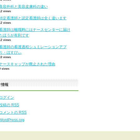
美容外科と美容皮膚科の違い
12 views
特定看護師と認定看護師は全く違います
12 views
看護師は離職時にはナースセンターに届け
たほうが有利です
12 views
看護師の看護過程シュミレーションアプ
リ・ほすぴぃ
10 views
ナースキャップが廃止された理由
9 views
タ情報
ログイン
投稿の
RSS
コメントの
RSS
WordPress.org