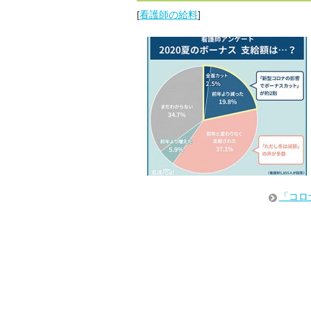
[
看護師の給料
]
「コロ