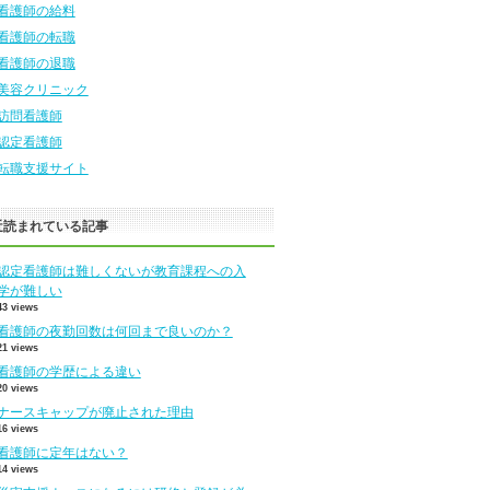
看護師の給料
看護師の転職
看護師の退職
美容クリニック
訪問看護師
認定看護師
転職支援サイト
近読まれている記事
認定看護師は難しくないが教育課程への入
学が難しい
43 views
看護師の夜勤回数は何回まで良いのか？
21 views
看護師の学歴による違い
20 views
ナースキャップが廃止された理由
16 views
看護師に定年はない？
14 views