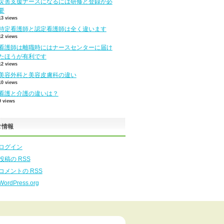
災害支援ナースになるには研修と登録が必
要
13 views
特定看護師と認定看護師は全く違います
12 views
看護師は離職時にはナースセンターに届け
たほうが有利です
12 views
美容外科と美容皮膚科の違い
10 views
看護と介護の違いは？
9 views
タ情報
ログイン
投稿の
RSS
コメントの
RSS
WordPress.org