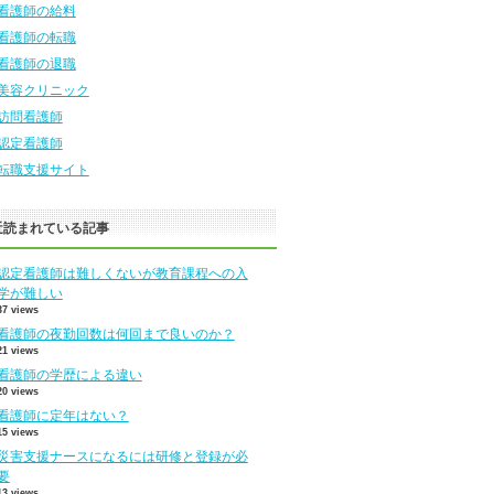
看護師の給料
看護師の転職
看護師の退職
美容クリニック
訪問看護師
認定看護師
転職支援サイト
近読まれている記事
認定看護師は難しくないが教育課程への入
学が難しい
37 views
看護師の夜勤回数は何回まで良いのか？
21 views
看護師の学歴による違い
20 views
看護師に定年はない？
15 views
災害支援ナースになるには研修と登録が必
要
13 views