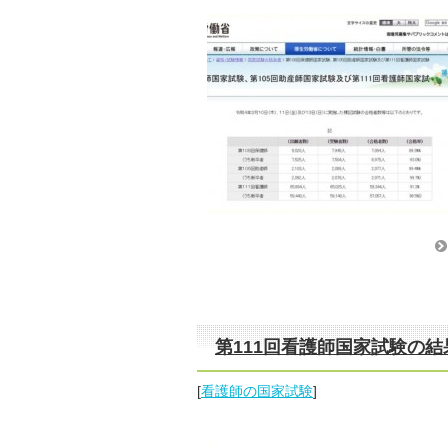
第111回看護師国家試験の結
[
看護師の国家試験
]