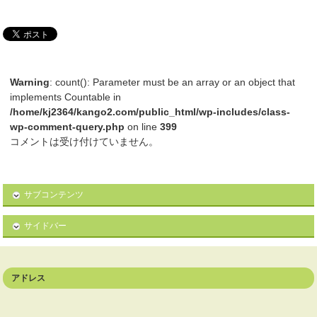
Warning
: count(): Parameter must be an array or an object that
implements Countable in
/home/kj2364/kango2.com/public_html/wp-includes/class-
wp-comment-query.php
on line
399
コメントは受け付けていません。
サブコンテンツ
サイドバー
アドレス