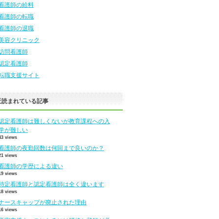
看護師の給料
看護師の転職
看護師の退職
美容クリニック
訪問看護師
認定看護師
転職支援サイト
近読まれている記事
認定看護師は難しくないが教育課程への入
学が難しい
43 views
看護師の夜勤回数は何回まで良いのか？
21 views
看護師の学歴による違い
19 views
特定看護師と認定看護師は全く違います
18 views
ナースキャップが廃止された理由
16 views