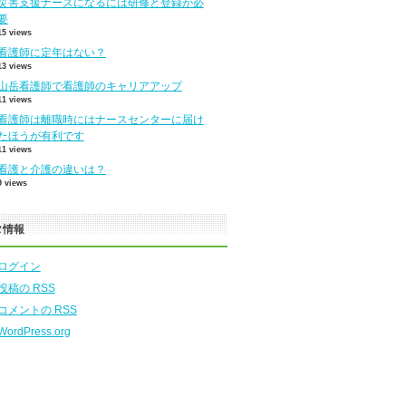
災害支援ナースになるには研修と登録が必
要
15 views
看護師に定年はない？
13 views
山岳看護師で看護師のキャリアアップ
11 views
看護師は離職時にはナースセンターに届け
たほうが有利です
11 views
看護と介護の違いは？
9 views
タ情報
ログイン
投稿の
RSS
コメントの
RSS
WordPress.org